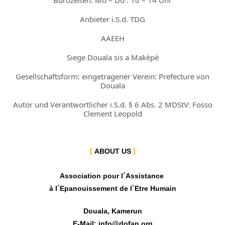
Bürozeiten: Mo – Do : 10 – 14 Uhr
Anbieter i.S.d. TDG
AAEEH
Siege Douala sis a Makèpè
Gesellschaftsform: eingetragener Verein: Prefecture von
Douala
Autor und Verantwortlicher i.S.d. § 6 Abs. 2 MDStV: Fosso
Clement Leopold
ABOUT US
Association pour l´Assistance
à l´Epanouissement de l`Etre Humain
Douala, Kamerun
E-Mail: info@dofan.org